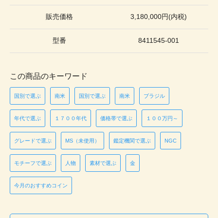
販売価格
3,180,000円(内税)
型番
8411545-001
この商品のキーワード
国別で選ぶ
南米
国別で選ぶ
南米
ブラジル
年代で選ぶ
１７００年代
価格帯で選ぶ
１００万円～
グレードで選ぶ
MS（未使用）
鑑定機関で選ぶ
NGC
モチーフで選ぶ
人物
素材で選ぶ
金
今月のおすすめコイン