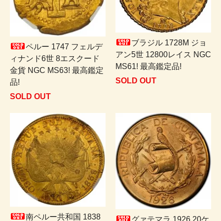
ブラジル 1728M ジョ
ペルー 1747 フェルデ
アン5世 12800レイス NGC
ィナンド6世 8エスクード
MS61! 最高鑑定品!
金貨 NGC MS63! 最高鑑定
SOLD OUT
品!
SOLD OUT
南ペルー共和国 1838
グァテマラ 1926 20ケ