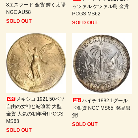
8エスクード 金貨 輝く太陽
ッツァル ケツァル鳥 金貨
NGC AU58
PCGS MS62
SOLD OUT
SOLD OUT
メキシコ 1921 50ペソ
ハイチ 1882 1グール
自由の女神と蛇喰鷲 大型
ド銀貨 NGC MS65! 銘品銀
金貨 人気の初年号! PCGS
貨!
MS63
SOLD OUT
SOLD OUT