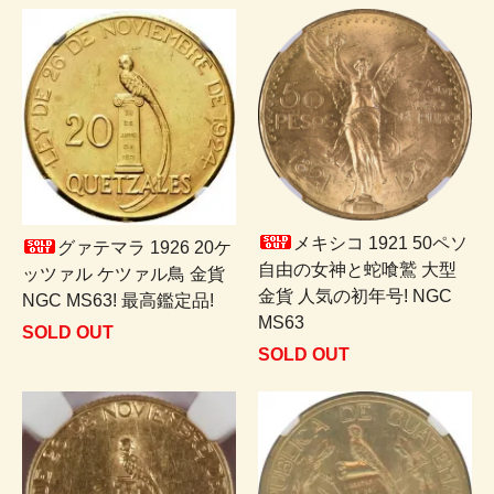
メキシコ 1921 50ペソ
グァテマラ 1926 20ケ
自由の女神と蛇喰鷲 大型
ッツァル ケツァル鳥 金貨
金貨 人気の初年号! NGC
NGC MS63! 最高鑑定品!
MS63
SOLD OUT
SOLD OUT