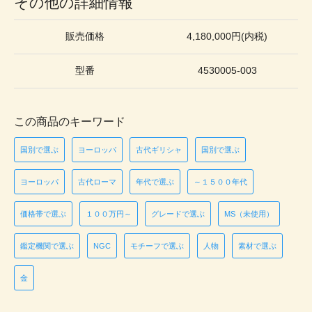
その他の詳細情報
販売価格
4,180,000円(内税)
型番
4530005-003
この商品のキーワード
国別で選ぶ
ヨーロッパ
古代ギリシャ
国別で選ぶ
ヨーロッパ
古代ローマ
年代で選ぶ
～１５００年代
価格帯で選ぶ
１００万円～
グレードで選ぶ
MS（未使用）
鑑定機関で選ぶ
NGC
モチーフで選ぶ
人物
素材で選ぶ
金