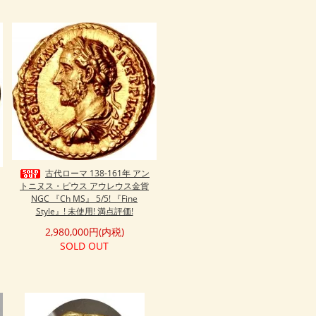
古代ローマ 138-161年 アン
トニヌス・ピウス アウレウス金貨
NGC 『Ch MS』 5/5! 『Fine
Style』! 未使用! 満点評価!
2,980,000円(内税)
SOLD OUT