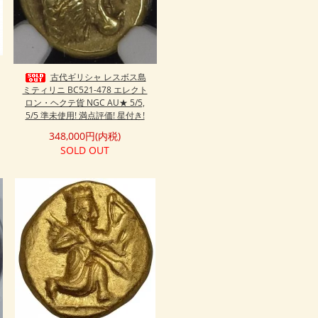
古代ギリシャ レスボス島
ミティリニ BC521-478 エレクト
ロン・ヘクテ貨 NGC AU★ 5/5,
5/5 準未使用! 満点評価! 星付き!
348,000円(内税)
SOLD OUT