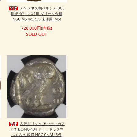
アケメネス朝ペルシア BC5
世紀 ダリウス1世 ダリック金貨
NGC MS 4/5, 5/5 未使用! MS!
728,000円(内税)
SOLD OUT
古代ギリシャ アッティカア
テネ BC440-404 テトラドラクマ
ふくろう 銀貨 NGC Ch AU 5/5,