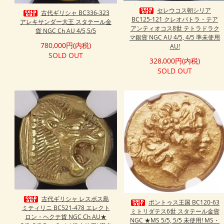
セレウコス朝シリア
古代ギリシャ BC336-323
BC125-121 クレオパトラ・テア
アレキサンダー大王 スタテール金
アンティオコス8世 テトラドラク
貨 NGC Ch AU 4/5,5/5
マ銀貨 NGC AU 4/5, 4/5 準未使用
780,000円(内税)
AU!
SOLD OUT
328,000円(内税)
SOLD OUT
古代ギリシャ レスボス島
ポントゥス王国 BC120-63
ミティリニ BC521-478 エレクト
ミトリダテス6世 スタテール金貨
ロン・ヘクテ貨 NGC Ch AU★
NGC ★MS 5/5, 5/5 未使用! MS・