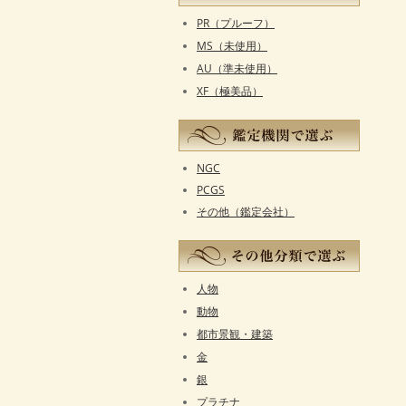
PR（プルーフ）
MS（未使用）
AU（準未使用）
XF（極美品）
NGC
PCGS
その他（鑑定会社）
人物
動物
都市景観・建築
金
銀
プラチナ