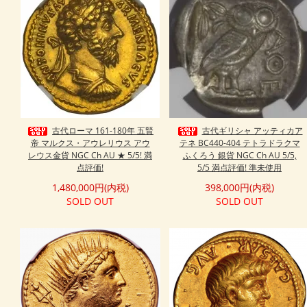
古代ローマ 161-180年 五賢
古代ギリシャ アッティカア
帝 マルクス・アウレリウス アウ
テネ BC440-404 テトラドラクマ
レウス金貨 NGC Ch AU ★ 5/5! 満
ふくろう 銀貨 NGC Ch AU 5/5,
点評価!
5/5 満点評価! 準未使用
1,480,000円(内税)
398,000円(内税)
SOLD OUT
SOLD OUT