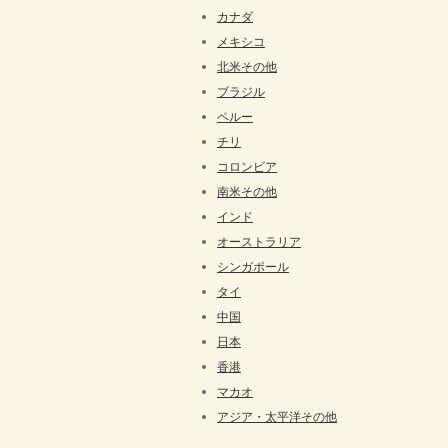
カナダ
メキシコ
北米その他
ブラジル
ペルー
チリ
コロンビア
南米その他
インド
オーストラリア
シンガポール
タイ
中国
日本
香港
マカオ
アジア・太平洋その他