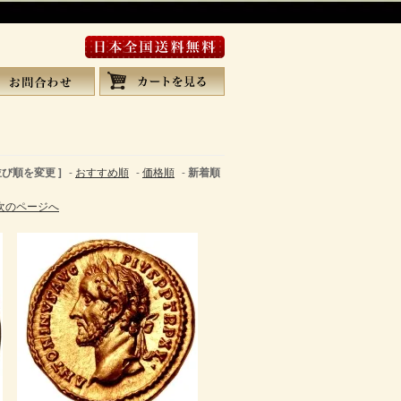
 並び順を変更 ]
-
おすすめ順
-
価格順
-
新着順
次のページへ