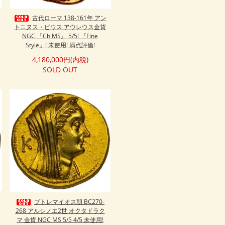
古代ローマ 138-161年 アン
トニヌス・ピウス アウレウス金貨
NGC 『Ch MS』 5/5! 『Fine
Style』! 未使用! 満点評価!
4,180,000円(内税)
SOLD OUT
プトレマイオス朝 BC270-
268 アルシノエ2世 オクタドラク
マ 金貨 NGC MS 5/5 4/5 未使用!