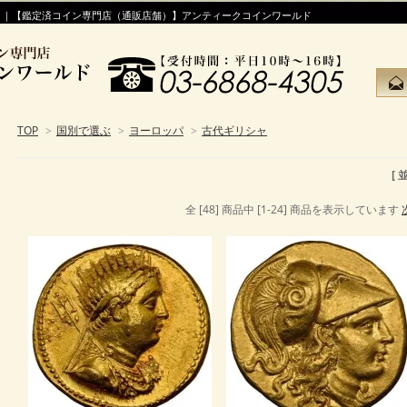
！｜【鑑定済コイン専門店（通販店舗）】アンティークコインワールド
TOP
>
国別で選ぶ
>
ヨーロッパ
>
古代ギリシャ
[
全 [48] 商品中 [1-24] 商品を表示しています