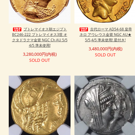
プトレマイオス朝エジプト
古代ローマ AD54-68 皇帝
BC246-222 プトレマイオス3世 オ
ネロ アウレウス金貨 NGC AU★
クタドラクマ金貨 NGC Ch AU 5/5
5/5,4/5 準未使用! 星付き!
4/5 準未使用!
3,480,000円(内税)
3,280,000円(内税)
SOLD OUT
SOLD OUT