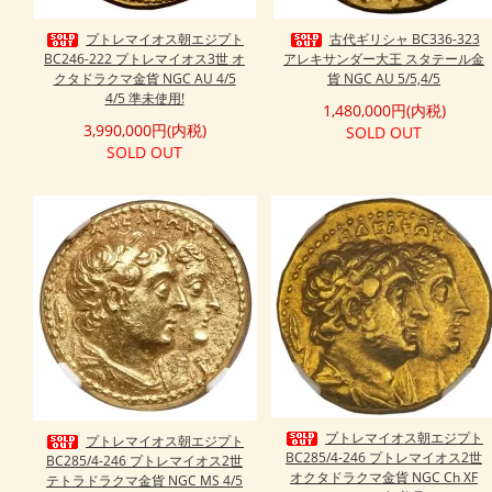
プトレマイオス朝エジプト
古代ギリシャ BC336-323
BC246-222 プトレマイオス3世 オ
アレキサンダー大王 スタテール金
クタドラクマ金貨 NGC AU 4/5
貨 NGC AU 5/5,4/5
4/5 準未使用!
1,480,000円(内税)
3,990,000円(内税)
SOLD OUT
SOLD OUT
プトレマイオス朝エジプト
プトレマイオス朝エジプト
BC285/4-246 プトレマイオス2世
BC285/4-246 プトレマイオス2世
オクタドラクマ金貨 NGC Ch XF
テトラドラクマ金貨 NGC MS 4/5