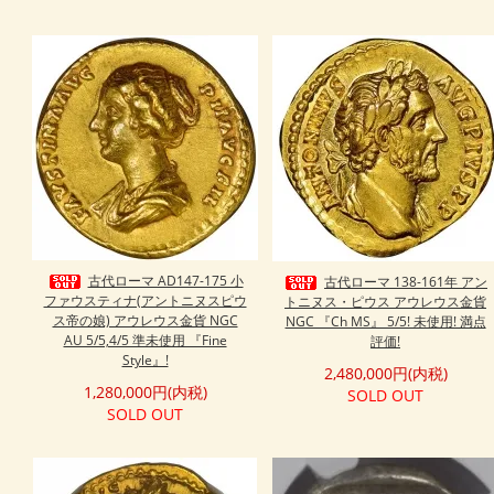
古代ローマ AD147-175 小
古代ローマ 138-161年 アン
ファウスティナ(アントニヌスピウ
トニヌス・ピウス アウレウス金貨
ス帝の娘) アウレウス金貨 NGC
NGC 『Ch MS』 5/5! 未使用! 満点
AU 5/5,4/5 準未使用 『Fine
評価!
Style』!
2,480,000円(内税)
1,280,000円(内税)
SOLD OUT
SOLD OUT