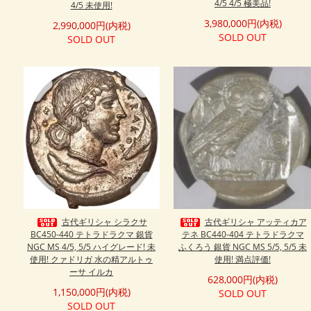
4/5 4/5 極美品!
4/5 未使用!
3,980,000円(内税)
2,990,000円(内税)
SOLD OUT
SOLD OUT
古代ギリシャ シラクサ
古代ギリシャ アッティカア
BC450-440 テトラドラクマ 銀貨
テネ BC440-404 テトラドラクマ
NGC MS 4/5, 5/5 ハイグレード! 未
ふくろう 銀貨 NGC MS 5/5, 5/5 未
使用! クァドリガ 水の精アルトゥ
使用! 満点評価!
ーサ イルカ
628,000円(内税)
1,150,000円(内税)
SOLD OUT
SOLD OUT