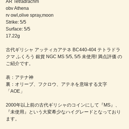
AR Tetradrachm
obv Athena
rv owl,olive spray,moon
Strike: 5/5
Surface: 5/5
17.22g
古代ギリシャ アッティカアテネ BC440-404 テトラドラ
クマ ふくろう 銀貨 NGC MS 5/5, 5/5 未使用! 満点評価 の
ご紹介です。
表：アテナ神
裏：オリーブ、フクロウ、アテネを意味する文字
「AOE」
2000年以上前の古代ギリシャのコインにして『MS』、
『未使用』という大変希少なハイグレードとなっており
ます。