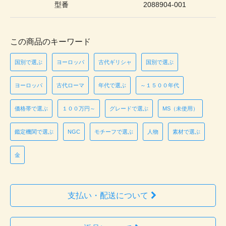
型番
2088904-001
この商品のキーワード
国別で選ぶ
ヨーロッパ
古代ギリシャ
国別で選ぶ
ヨーロッパ
古代ローマ
年代で選ぶ
～１５００年代
価格帯で選ぶ
１００万円～
グレードで選ぶ
MS（未使用）
鑑定機関で選ぶ
NGC
モチーフで選ぶ
人物
素材で選ぶ
金
支払い・配送について