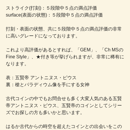
ストライク(打刻)：５段階中５点の満点評価
surface(表面の状態)：５段階中５点の満点評価
打刻・表面の状態、共に５段階中５点の満点評価の非常
に高いグレードになっております。
これより高評価があるとすれば、「GEM」、「Ch MSの
Fine Style」、★付き等が挙げられますが、非常に稀有に
なります。
表：五賢帝 アントニヌス・ピウス
裏：槍とパラディウム像を手にする女神
古代コインの中でもお問合せも多く大変人気のある五賢
帝アントニヌス・ピウス、五賢帝のコインとしてシリー
ズでお探しの方も多いかと思います。
はるか古代からの時空を超えたコインとの出会いをこの