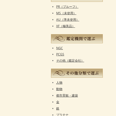
PR（プルーフ）
MS（未使用）
AU（準未使用）
XF（極美品）
NGC
PCGS
その他（鑑定会社）
人物
動物
都市景観・建築
金
銀
プラチナ