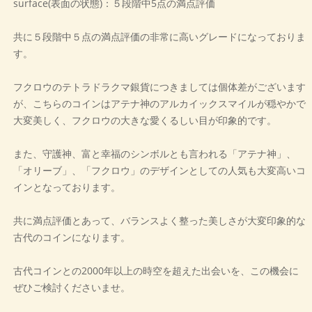
surface(表面の状態)：５段階中5点の満点評価
共に５段階中５点の満点評価の非常に高いグレードになっておりま
す。
フクロウのテトラドラクマ銀貨につきましては個体差がございます
が、こちらのコインはアテナ神のアルカイックスマイルが穏やかで
大変美しく、フクロウの大きな愛くるしい目が印象的です。
また、守護神、富と幸福のシンボルとも言われる「アテナ神」、
「オリーブ」、「フクロウ」のデザインとしての人気も大変高いコ
インとなっております。
共に満点評価とあって、バランスよく整った美しさが大変印象的な
古代のコインになります。
古代コインとの2000年以上の時空を超えた出会いを、この機会に
ぜひご検討くださいませ。