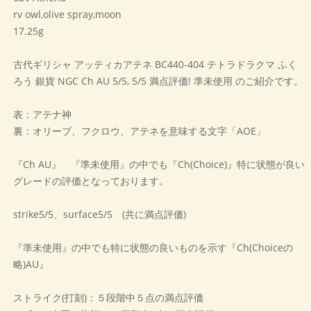
rv owl,olive spray,moon
17.25g
古代ギリシャ アッティカアテネ BC440-404 テトラドラクマ ふく
ろう 銀貨 NGC Ch AU 5/5, 5/5 満点評価! 準未使用 のご紹介です。
表：アテナ神
裏：オリーブ、フクロウ、アテネを意味する文字「AOE」
『Ch AU』 『準未使用』の中でも『Ch(Choice)』特に状態が良い
グレードの評価となっております。
strike5/5、surface5/5 (共に満点評価)
『準未使用』の中でも特に状態の良いものを示す『Ch(Choiceの
略)AU』
ストライク(打刻)：５段階中５点の満点評価