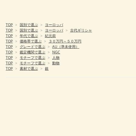
TOP
>
国別で選ぶ
>
ヨーロッパ
TOP
>
国別で選ぶ
>
ヨーロッパ
>
古代ギリシャ
TOP
>
年代で選ぶ
>
紀元前
TOP
>
価格帯で選ぶ
>
３０万円～５０万円
TOP
>
グレードで選ぶ
>
AU（準未使用）
TOP
>
鑑定機関で選ぶ
>
NGC
TOP
>
モチーフで選ぶ
>
人物
TOP
>
モチーフで選ぶ
>
動物
TOP
>
素材で選ぶ
>
銀