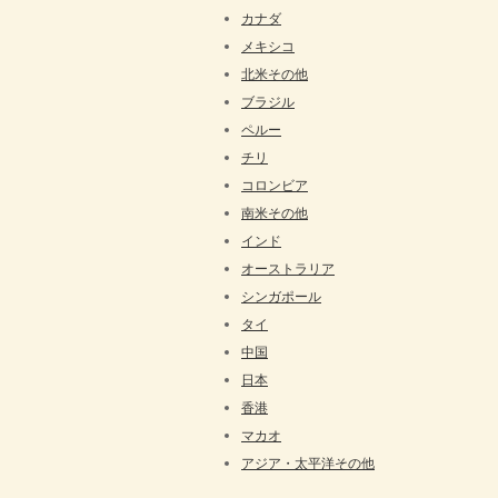
カナダ
メキシコ
北米その他
ブラジル
ペルー
チリ
コロンビア
南米その他
インド
オーストラリア
シンガポール
タイ
中国
日本
香港
マカオ
アジア・太平洋その他