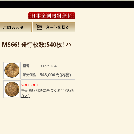
MS66! 発行枚数:540枚! ハ
型番
83225164
548,000円(内税)
販売価格
SOLD OUT
特定商取引法に基づく表記 (返品
など)