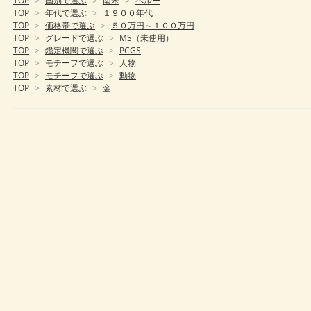
TOP
>
国別で選ぶ
>
南米
>
ペルー
TOP
>
年代で選ぶ
>
１９００年代
TOP
>
価格帯で選ぶ
>
５０万円～１００万円
TOP
>
グレードで選ぶ
>
MS（未使用）
TOP
>
鑑定機関で選ぶ
>
PCGS
TOP
>
モチーフで選ぶ
>
人物
TOP
>
モチーフで選ぶ
>
動物
TOP
>
素材で選ぶ
>
金