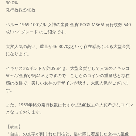
90.0%
発行枚数:540枚
ペルー 1969 100ソル 女神の坐像 金貨 PCGS MS66! 発行枚数:540
枚! ハイグレード のご紹介です。
大変人気の高い、重量が46.8070gという存在感あふれる大型金貨
になります。
イギリスの5ポンドが約39.94ｇ、大型金貨として人気のメキシコ
50ペソ金貨が約41.6ｇですので、こちらのコインの重量感と存在
感は抜群で、美しい女神のデザインが映え、大変人気がございま
す。
また、1969年銘の発行枚数はわずか
『540枚』
の大変希少なコイン
となっております。
【表面】
「自由」の文字が刻まれた円柱と、盾の隣に着座した女神の坐像