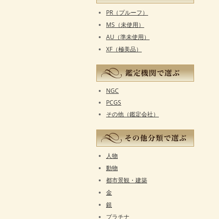
PR（プルーフ）
MS（未使用）
AU（準未使用）
XF（極美品）
NGC
PCGS
その他（鑑定会社）
人物
動物
都市景観・建築
金
銀
プラチナ