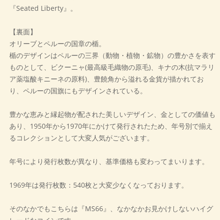
『Seated Liberty』。
【裏面】
オリーブとペルーの国章の楯。
楯のデザインはペルーの三界（動物・植物・鉱物）の豊かさを表す
ものとして、ビクーニャ(最高級毛織物の原毛)、キナの木(抗マラリ
ア薬塩酸キニーネの原料)、豊饒角から溢れる金貨が描かれてお
り、ペルーの国旗にもデザインされている。
豊かな恵みと縁起物が配された美しいデザイン、金としての価値も
あり、1950年から1970年にかけて発行されたため、年号別で揃え
るコレクションとして大変人気がございます。
年号により発行枚数が異なり、基準価格も変わってまいります。
1969年は発行枚数：540枚と大変少なくなっております。
そのなかでもこちらは『MS66』、なかなかお見かけしないハイグ