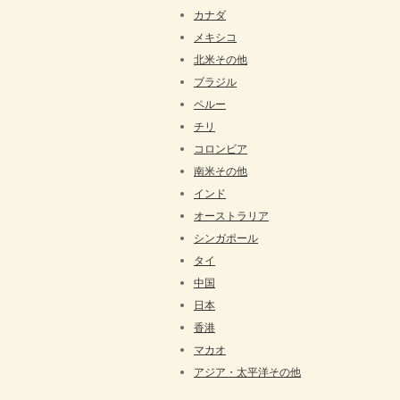
カナダ
メキシコ
北米その他
ブラジル
ペルー
チリ
コロンビア
南米その他
インド
オーストラリア
シンガポール
タイ
中国
日本
香港
マカオ
アジア・太平洋その他