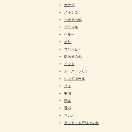
カナダ
メキシコ
北米その他
ブラジル
ペルー
チリ
コロンビア
南米その他
インド
オーストラリア
シンガポール
タイ
中国
日本
香港
マカオ
アジア・太平洋その他