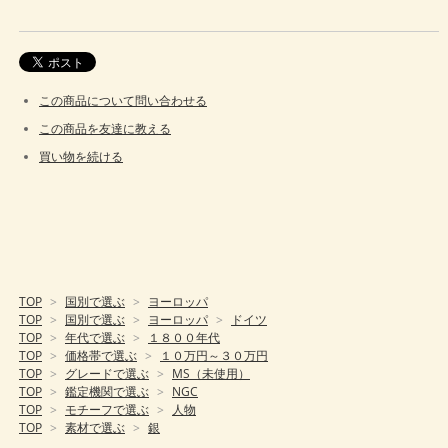
この商品について問い合わせる
この商品を友達に教える
買い物を続ける
TOP
>
国別で選ぶ
>
ヨーロッパ
TOP
>
国別で選ぶ
>
ヨーロッパ
>
ドイツ
TOP
>
年代で選ぶ
>
１８００年代
TOP
>
価格帯で選ぶ
>
１０万円～３０万円
TOP
>
グレードで選ぶ
>
MS（未使用）
TOP
>
鑑定機関で選ぶ
>
NGC
TOP
>
モチーフで選ぶ
>
人物
TOP
>
素材で選ぶ
>
銀