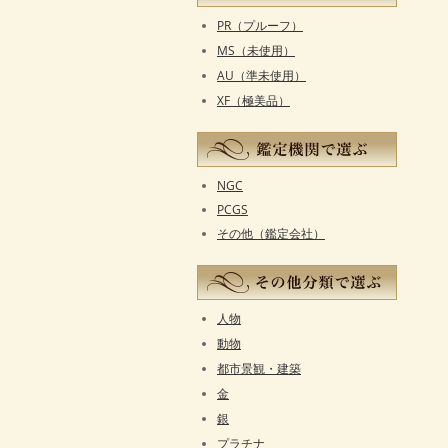
PR（プルーフ）
MS（未使用）
AU（準未使用）
XF（極美品）
NGC
PCGS
その他（鑑定会社）
人物
動物
都市景観・建築
金
銀
プラチナ