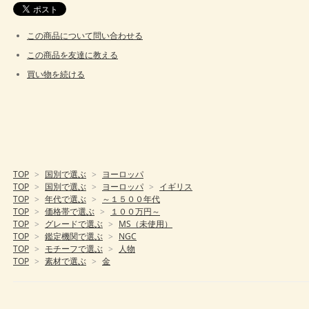
この商品について問い合わせる
この商品を友達に教える
買い物を続ける
TOP
>
国別で選ぶ
>
ヨーロッパ
TOP
>
国別で選ぶ
>
ヨーロッパ
>
イギリス
TOP
>
年代で選ぶ
>
～１５００年代
TOP
>
価格帯で選ぶ
>
１００万円～
TOP
>
グレードで選ぶ
>
MS（未使用）
TOP
>
鑑定機関で選ぶ
>
NGC
TOP
>
モチーフで選ぶ
>
人物
TOP
>
素材で選ぶ
>
金