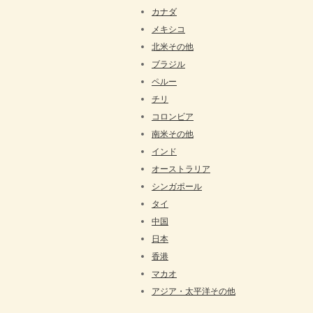
カナダ
メキシコ
北米その他
ブラジル
ペルー
チリ
コロンビア
南米その他
インド
オーストラリア
シンガポール
タイ
中国
日本
香港
マカオ
アジア・太平洋その他