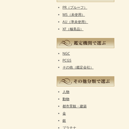
PR（プルーフ）
MS（未使用）
AU（準未使用）
XF（極美品）
NGC
PCGS
その他（鑑定会社）
人物
動物
都市景観・建築
金
銀
プラチナ