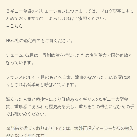
５ギニー金貨のバリエーションにつきましては、ブログ記事にもま
とめておりますので、よろしければご参照ください。
→
こちら
NGC社の鑑定画面もご覧ください。
ジェームズ2世は、専制政治を行なったため名誉革命で国外追放と
なっています。
フランスのルイ14世のもとへ亡命、流血のなかったこの政変は誇
りとされ名誉革命と呼ばれています。
際立った人気と稀少性により価値あるイギリスの5ギニー大型金
貨、重厚感にあふれた歴史ある美しい重みをこの機会にぜひその手
でお確かめください。