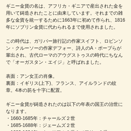
ギニー金貨の名は、アフリカ・ギニアで産出された金を
用いて鋳造されたことに由来しています。それまでの雑
多な金貨を統一するために1663年に初めて作られ、1816
年にソブリン金貨に代わられるまで使用されました。
この時代は、ガリバー旅行記の作家スイフト、ロビンソ
ン・クルーソーの作家デフォー、詩人のA・ポープらが
輩出され、古代ローマのアウグストゥスの時代にちなん
で「オーガスタン・エイジ」と呼ばれました。
表面：アン女王の肖像。
裏面：イギリス(上下)、フランス、アイルランドの紋
章。4本の笏を十字に配置。
ギニー金貨が鋳造されたのは以下の年表の国王の治世に
なります。
・1660-1685年：チャールズ２世
・1685-1688年：ジェームズ２世