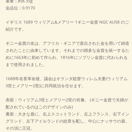
重量：約8.35g
金品位：0.9170
イギリス 1689 ウィリアム&メアリー 1ギニー金貨 NGC AU58 のご
紹介です。
ギニー金貨の名は、アフリカ・ギニアで産出された金を用いて鋳造
されたことに由来しています。それまでの雑多な金貨を統一するた
めに1663年に初めて作られ、1816年にソブリン金貨に代わられる
まで使用されました。
1688年名誉革命後、議会はオランダ総督ウィレム夫妻(ウィリアム
3世とメアリー2世)に共同統治を任せます。
表面：ウィリアム3世とメアリー2世の肖像。 (ギニー金貨で夫婦が
配されているのはこのデザインのみ)
裏面：大きな盾に、右上スコットランド、左上フランス、右下イン
グランド、左下アイルランドの紋章を配し、中心にナッサウの盾。
その頂に王冠。