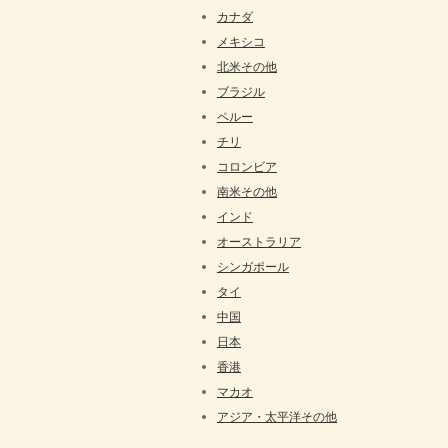
カナダ
メキシコ
北米その他
ブラジル
ペルー
チリ
コロンビア
南米その他
インド
オーストラリア
シンガポール
タイ
中国
日本
香港
マカオ
アジア・太平洋その他