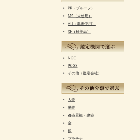
PR（プルーフ）
MS（未使用）
AU（準未使用）
XF（極美品）
NGC
PCGS
その他（鑑定会社）
人物
動物
都市景観・建築
金
銀
プラチナ