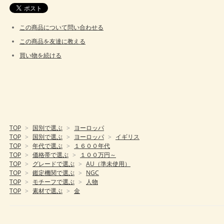
この商品について問い合わせる
この商品を友達に教える
買い物を続ける
TOP
>
国別で選ぶ
>
ヨーロッパ
TOP
>
国別で選ぶ
>
ヨーロッパ
>
イギリス
TOP
>
年代で選ぶ
>
１６００年代
TOP
>
価格帯で選ぶ
>
１００万円～
TOP
>
グレードで選ぶ
>
AU（準未使用）
TOP
>
鑑定機関で選ぶ
>
NGC
TOP
>
モチーフで選ぶ
>
人物
TOP
>
素材で選ぶ
>
金