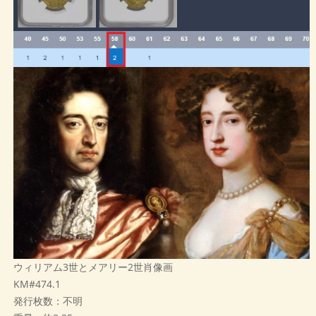
ウィリアム3世とメアリー2世肖像画
KM#474.1
発行枚数：不明