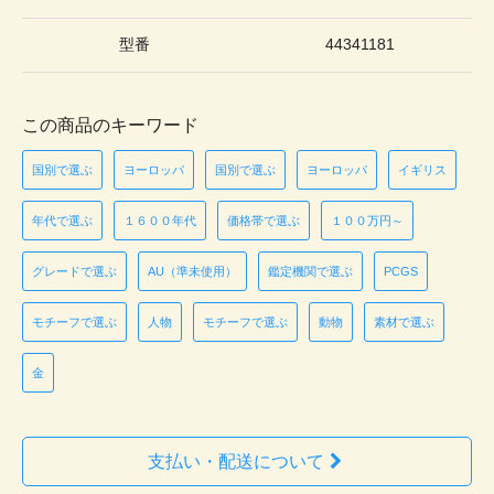
型番
44341181
この商品のキーワード
国別で選ぶ
ヨーロッパ
国別で選ぶ
ヨーロッパ
イギリス
年代で選ぶ
１６００年代
価格帯で選ぶ
１００万円～
グレードで選ぶ
AU（準未使用）
鑑定機関で選ぶ
PCGS
モチーフで選ぶ
人物
モチーフで選ぶ
動物
素材で選ぶ
金
支払い・配送について