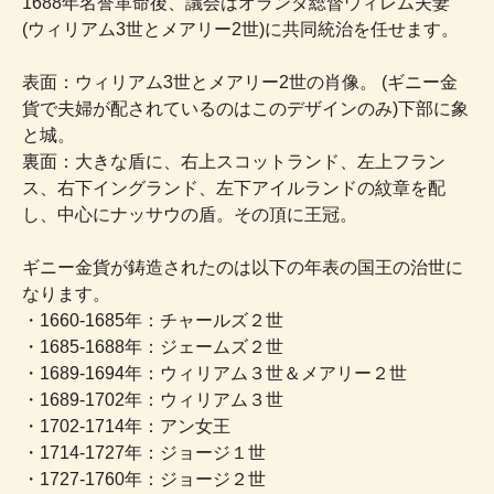
1688年名誉革命後、議会はオランダ総督ウィレム夫妻
(ウィリアム3世とメアリー2世)に共同統治を任せます。
表面：ウィリアム3世とメアリー2世の肖像。 (ギニー金
貨で夫婦が配されているのはこのデザインのみ)下部に象
と城。
裏面：大きな盾に、右上スコットランド、左上フラン
ス、右下イングランド、左下アイルランドの紋章を配
し、中心にナッサウの盾。その頂に王冠。
ギニー金貨が鋳造されたのは以下の年表の国王の治世に
なります。
・1660-1685年：チャールズ２世
・1685-1688年：ジェームズ２世
・1689-1694年：ウィリアム３世＆メアリー２世
・1689-1702年：ウィリアム３世
・1702-1714年：アン女王
・1714-1727年：ジョージ１世
・1727-1760年：ジョージ２世