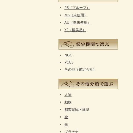
PR（プルーフ）
MS（未使用）
AU（準未使用）
XF（極美品）
NGC
PCGS
その他（鑑定会社）
人物
動物
都市景観・建築
金
銀
プラチナ