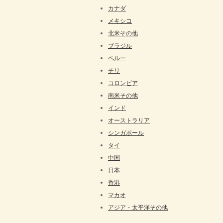
カナダ
メキシコ
北米その他
ブラジル
ペルー
チリ
コロンビア
南米その他
インド
オーストラリア
シンガポール
タイ
中国
日本
香港
マカオ
アジア・太平洋その他