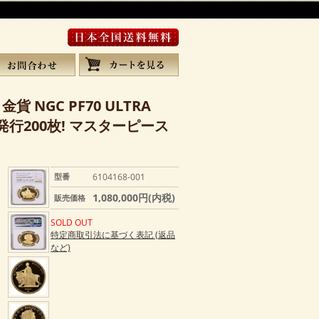
 NGC PF70 ULTRA
発行200枚! マスターピース
型番
6104168-001
1,080,000円(内税)
販売価格
SOLD OUT
特定商取引法に基づく表記 (返品
など)