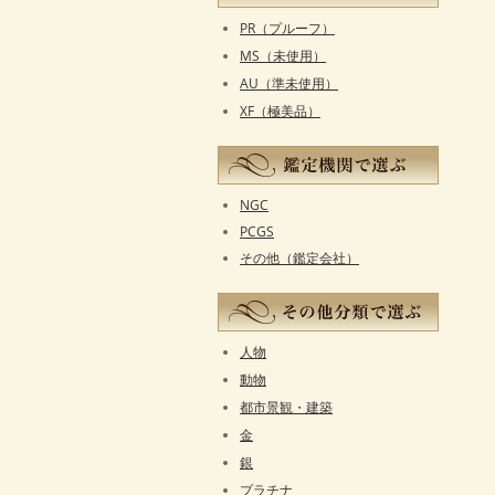
PR（プルーフ）
MS（未使用）
AU（準未使用）
XF（極美品）
NGC
PCGS
その他（鑑定会社）
人物
動物
都市景観・建築
金
銀
プラチナ