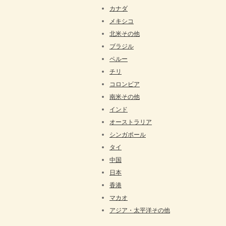
カナダ
メキシコ
北米その他
ブラジル
ペルー
チリ
コロンビア
南米その他
インド
オーストラリア
シンガポール
タイ
中国
日本
香港
マカオ
アジア・太平洋その他