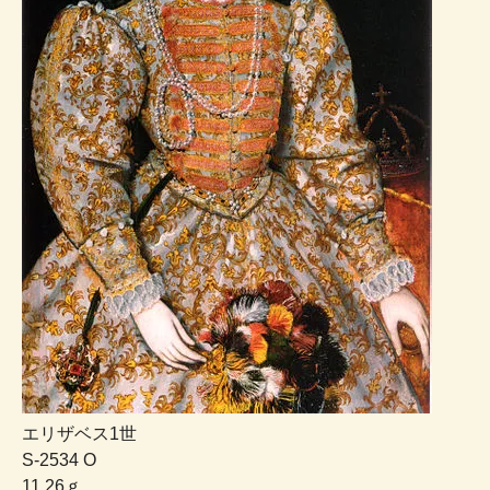
エリザベス1世
S-2534 O
11.26ｇ