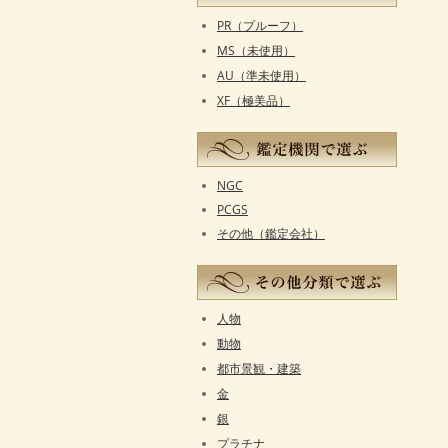
PR（プルーフ）
MS（未使用）
AU（準未使用）
XF（極美品）
NGC
PCGS
その他（鑑定会社）
人物
動物
都市景観・建築
金
銀
プラチナ