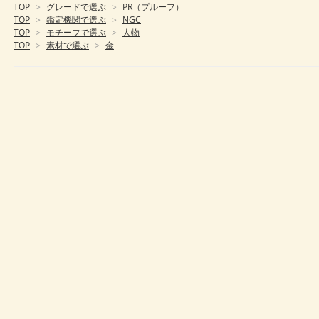
TOP
>
グレードで選ぶ
>
PR（プルーフ）
TOP
>
鑑定機関で選ぶ
>
NGC
TOP
>
モチーフで選ぶ
>
人物
TOP
>
素材で選ぶ
>
金