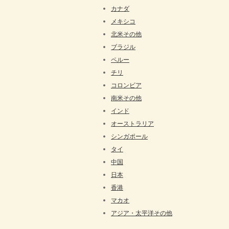
カナダ
メキシコ
北米その他
ブラジル
ペルー
チリ
コロンビア
南米その他
インド
オーストラリア
シンガポール
タイ
中国
日本
香港
マカオ
アジア・太平洋その他