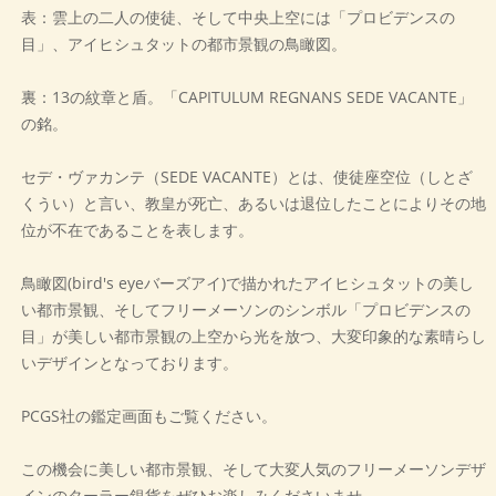
表：雲上の二人の使徒、そして中央上空には「プロビデンスの
目」、アイヒシュタットの都市景観の鳥瞰図。
裏：13の紋章と盾。「CAPITULUM REGNANS SEDE VACANTE」
の銘。
セデ・ヴァカンテ（SEDE VACANTE）とは、使徒座空位（しとざ
くうい）と言い、教皇が死亡、あるいは退位したことによりその地
位が不在であることを表します。
鳥瞰図(bird's eyeバーズアイ)で描かれたアイヒシュタットの美し
い都市景観、そしてフリーメーソンのシンボル「プロビデンスの
目」が美しい都市景観の上空から光を放つ、大変印象的な素晴らし
いデザインとなっております。
PCGS社の鑑定画面もご覧ください。
この機会に美しい都市景観、そして大変人気のフリーメーソンデザ
インのターラー銀貨をぜひお楽しみくださいませ。