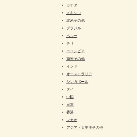
カナダ
メキシコ
北米その他
ブラジル
ペルー
チリ
コロンビア
南米その他
インド
オーストラリア
シンガポール
タイ
中国
日本
香港
マカオ
アジア・太平洋その他