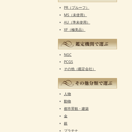
PR（プルーフ）
MS（未使用）
AU（準未使用）
XF（極美品）
NGC
PCGS
その他（鑑定会社）
人物
動物
都市景観・建築
金
銀
プラチナ