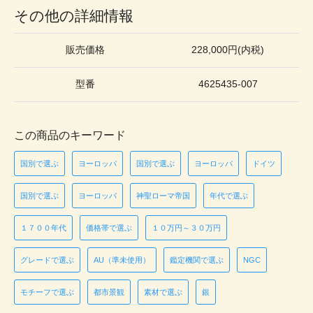
その他の詳細情報
販売価格
228,000円(内税)
型番
4625435-007
この商品のキーワード
国別で選ぶ
ヨーロッパ
国別で選ぶ
ヨーロッパ
ドイツ
国別で選ぶ
ヨーロッパ
神聖ローマ帝国
年代で選ぶ
１７００年代
価格帯で選ぶ
１０万円～３０万円
グレードで選ぶ
AU（準未使用）
鑑定機関で選ぶ
NGC
モチーフで選ぶ
都市景観
素材で選ぶ
銀