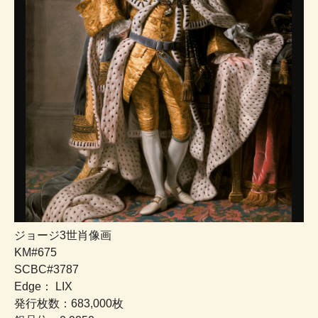
ジョージ3世肖像画
KM#675
SCBC#3787
Edge： LIX
発行枚数：683,000枚