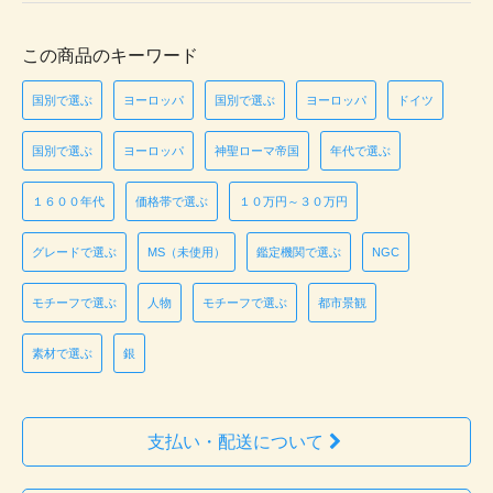
この商品のキーワード
国別で選ぶ
ヨーロッパ
国別で選ぶ
ヨーロッパ
ドイツ
国別で選ぶ
ヨーロッパ
神聖ローマ帝国
年代で選ぶ
１６００年代
価格帯で選ぶ
１０万円～３０万円
グレードで選ぶ
MS（未使用）
鑑定機関で選ぶ
NGC
モチーフで選ぶ
人物
モチーフで選ぶ
都市景観
素材で選ぶ
銀
支払い・配送について