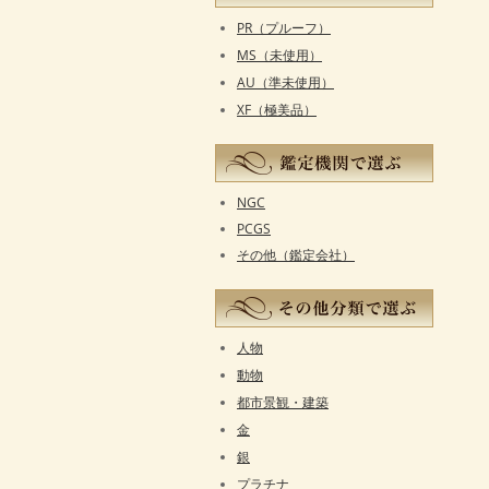
PR（プルーフ）
MS（未使用）
AU（準未使用）
XF（極美品）
NGC
PCGS
その他（鑑定会社）
人物
動物
都市景観・建築
金
銀
プラチナ