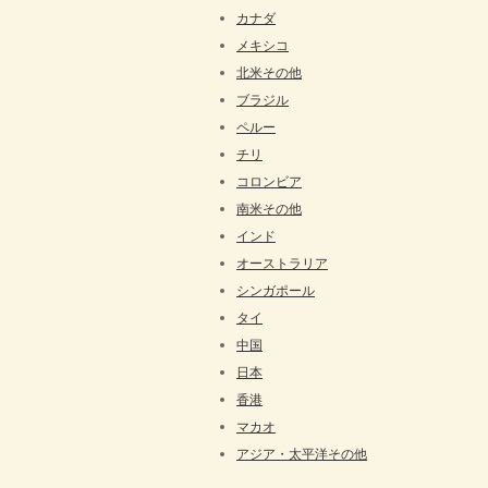
カナダ
メキシコ
北米その他
ブラジル
ペルー
チリ
コロンビア
南米その他
インド
オーストラリア
シンガポール
タイ
中国
日本
香港
マカオ
アジア・太平洋その他