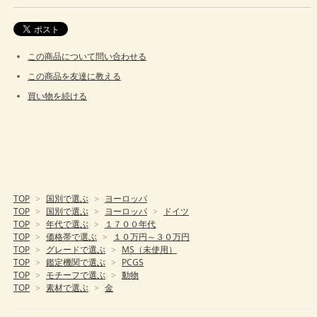
この商品について問い合わせる
この商品を友達に教える
買い物を続ける
TOP
>
国別で選ぶ
>
ヨーロッパ
TOP
>
国別で選ぶ
>
ヨーロッパ
>
ドイツ
TOP
>
年代で選ぶ
>
１７００年代
TOP
>
価格帯で選ぶ
>
１０万円～３０万円
TOP
>
グレードで選ぶ
>
MS（未使用）
TOP
>
鑑定機関で選ぶ
>
PCGS
TOP
>
モチーフで選ぶ
>
動物
TOP
>
素材で選ぶ
>
金