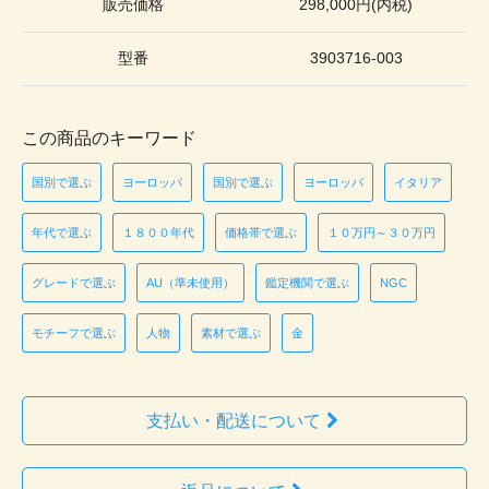
販売価格
298,000円(内税)
型番
3903716-003
この商品のキーワード
国別で選ぶ
ヨーロッパ
国別で選ぶ
ヨーロッパ
イタリア
年代で選ぶ
１８００年代
価格帯で選ぶ
１０万円～３０万円
グレードで選ぶ
AU（準未使用）
鑑定機関で選ぶ
NGC
モチーフで選ぶ
人物
素材で選ぶ
金
支払い・配送について