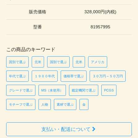
販売価格
328,000円(内税)
型番
81957995
この商品のキーワード
国別で選ぶ
北米
国別で選ぶ
北米
アメリカ
年代で選ぶ
１９００年代
価格帯で選ぶ
３０万円～５０万円
グレードで選ぶ
MS（未使用）
鑑定機関で選ぶ
PCGS
モチーフで選ぶ
人物
素材で選ぶ
金
支払い・配送について