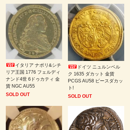
イタリア ナポリ&シチ
ドイツ ニュルンベル
リア王国 1776 フェルディ
ク 1635 ダカット 金貨
ナンド4世 6ドゥカティ 金
PCGS AU58 ピースダカッ
貨 NGC AU55
ト!
SOLD OUT
SOLD OUT