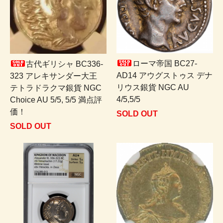
ローマ帝国 BC27-
古代ギリシャ BC336-
AD14 アウグストゥス デナ
323 アレキサンダー大王
リウス銀貨 NGC AU
テトラドラクマ銀貨 NGC
4/5,5/5
Choice AU 5/5, 5/5 満点評
価！
SOLD OUT
SOLD OUT