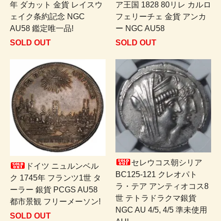
年 ダカット 金貨 レイスウ
ア王国 1828 80リレ カルロ
ェイク条約記念 NGC
フェリーチェ 金貨 アンカ
AU58 鑑定唯一品!
ー NGC AU58
SOLD OUT
SOLD OUT
セレウコス朝シリア
ドイツ ニュルンベル
BC125-121 クレオパト
ク 1745年 フランツ1世 タ
ラ・テア アンティオコス8
ーラー 銀貨 PCGS AU58
世 テトラドラクマ銀貨
都市景観 フリーメーソン!
NGC AU 4/5, 4/5 準未使用
SOLD OUT