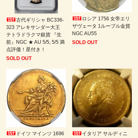
ロシア 1756 女帝エリ
古代ギリシャ BC336-
ザヴェータ 1ルーブル金貨
323 アレキサンダー大王
NGC AU55
テトラドラクマ銀貨 『生
前』NGC ★ AU 5/5, 5/5 満
SOLD OUT
点評価！星付き！
SOLD OUT
ドイツ マインツ 1696
イタリア サルディニ