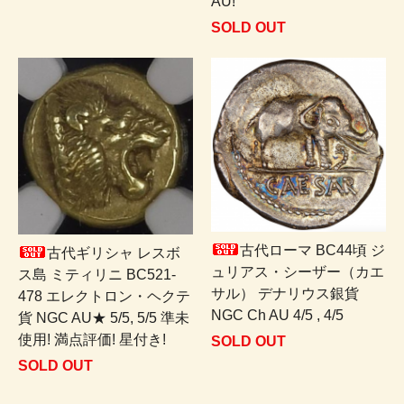
AU!
SOLD OUT
古代ローマ BC44頃 ジ
古代ギリシャ レスボ
ュリアス・シーザー（カエ
ス島 ミティリニ BC521-
サル） デナリウス銀貨
478 エレクトロン・ヘクテ
NGC Ch AU 4/5 , 4/5
貨 NGC AU★ 5/5, 5/5 準未
使用! 満点評価! 星付き!
SOLD OUT
SOLD OUT