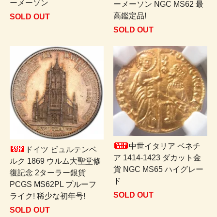
ーメーソン
ーメーソン NGC MS62 最
高鑑定品!
SOLD OUT
SOLD OUT
中世イタリア ベネチ
ドイツ ビュルテンベ
ア 1414-1423 ダカット金
ルク 1869 ウルム大聖堂修
貨 NGC MS65 ハイグレー
復記念 2ターラー銀貨
ド
PCGS MS62PL プルーフ
SOLD OUT
ライク! 稀少な初年号!
SOLD OUT