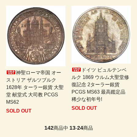
ドイツ ビュルテンベ
神聖ローマ帝国 オー
ルク 1869 ウルム大聖堂修
ストリア ザルツブルク
復記念 2ターラー銀貨
1628年 ターラー銀貨 大聖
PCGS MS63 最高鑑定品
堂 献堂式 大司教 PCGS
稀少な初年号!
MS62
SOLD OUT
SOLD OUT
142
13
24
商品中
-
商品