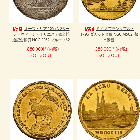
オーストリア 1857A 2ター
ドイツ フランクフルト
ラー ウィーン・トリエステ鉄道開
1796 ダカット金貨 NGC MS62! 都
通記念銀貨 NGC PF62 プルーフ62
市景観!
1,880,000円(内税)
1,380,000円(内税)
SOLD OUT
SOLD OUT