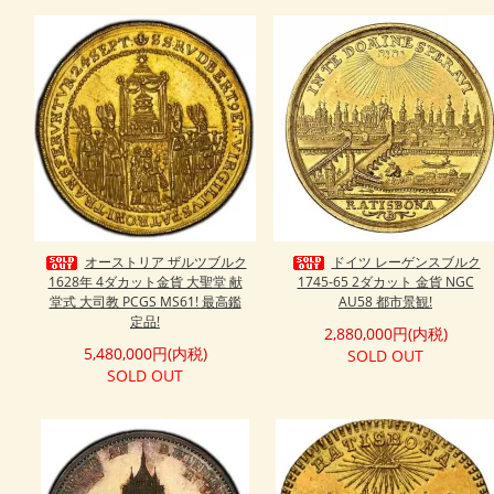
オーストリア ザルツブルク
ドイツ レーゲンスブルク
1628年 4ダカット金貨 大聖堂 献
1745-65 2ダカット 金貨 NGC
堂式 大司教 PCGS MS61! 最高鑑
AU58 都市景観!
定品!
2,880,000円(内税)
5,480,000円(内税)
SOLD OUT
SOLD OUT