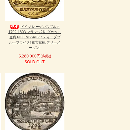
ドイツ レーゲンスブルク
1792-1803 フランツ2世 ダカット
金貨 NGC MS64DPL! ディーププ
ルーフライク! 都市景観 フリーメ
ーソン!
5,280,000円(内税)
SOLD OUT