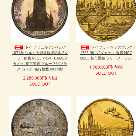
ドイツ ビュルテンベルク
ドイツ レーゲンスブルク
1871年 ウルム大聖堂修復記念 2タ
1765-90 1/2ダカット 金貨 NGC
ーラー銀貨 PCGS PR64+ CAMEO
MS63 都市景観 フリーメーソン!
カメオ! 都市景観 プルーフ64プラ
1,780,000円(内税)
ス カメオ! 発行枚数:4031枚!
SOLD OUT
2,280,000円(内税)
SOLD OUT