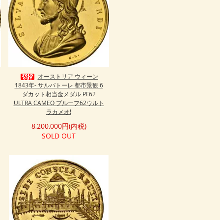
オーストリア ウィーン
1843年- サルバトーレ 都市景観 6
ダカット相当金メダル PF62
ULTRA CAMEO プルーフ62ウルト
ラカメオ!
8,200,000円(内税)
SOLD OUT