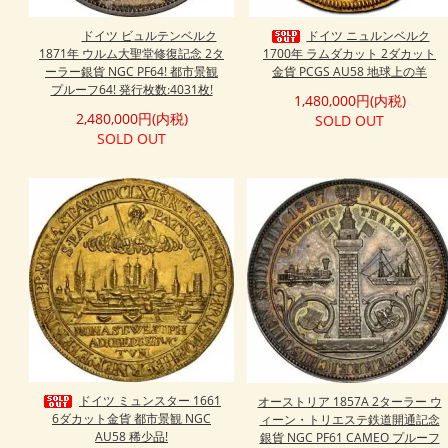
ドイツ ビュルテンベルク
ドイツ ニュルンベルク
1871年 ウルム大聖堂修復記念 2タ
1700年 ラムダカット 2ダカット
ーラー銀貨 NGC PF64! 都市景観
金貨 PCGS AU58 地球上の羊
プルーフ64! 発行枚数:4031枚!
1,480,000円(内税)
2,480,000円(内税)
SOLD OUT
SOLD OUT
ドイツ ミュンスター 1661
オーストリア 1857A 2ターラー ウ
6ダカット金貨 都市景観 NGC
ィーン・トリエステ鉄道開通記念
AU58 稀少品!
銀貨 NGC PF61 CAMEO プルーフ