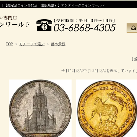
！｜【鑑定済コイン専門店（通販店舗）】アンティークコインワールド
TOP
>
モチーフで選ぶ
>
都市景観
[
全 [142] 商品中 [1-24] 商品を表示しています