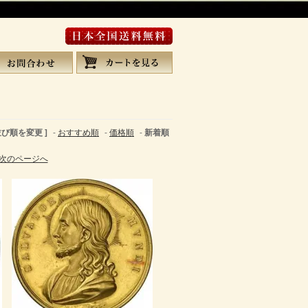
 並び順を変更 ]
-
おすすめ順
-
価格順
-
新着順
次のページへ