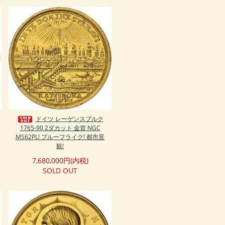
ドイツ レーゲンスブルク
1765-90 2ダカット 金貨 NGC
MS62PL! プルーフライク! 都市景
観!
7,680,000円(内税)
SOLD OUT