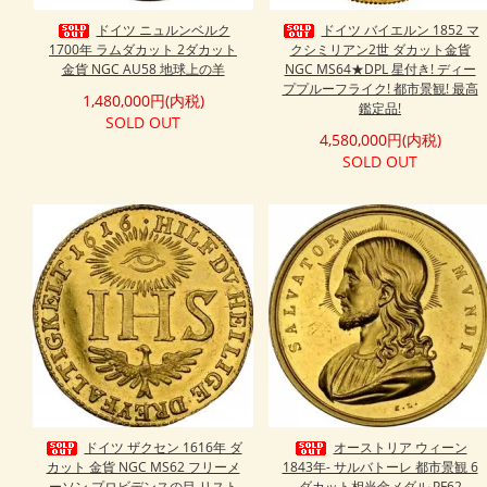
ドイツ ニュルンベルク
ドイツ バイエルン 1852 マ
1700年 ラムダカット 2ダカット
クシミリアン2世 ダカット金貨
金貨 NGC AU58 地球上の羊
NGC MS64★DPL 星付き! ディー
ププルーフライク! 都市景観! 最高
1,480,000円(内税)
鑑定品!
SOLD OUT
4,580,000円(内税)
SOLD OUT
ドイツ ザクセン 1616年 ダ
オーストリア ウィーン
カット 金貨 NGC MS62 フリーメ
1843年- サルバトーレ 都市景観 6
ーソン プロビデンスの目 リスト
ダカット相当金メダル PF62