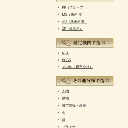
PR（プルーフ）
MS（未使用）
AU（準未使用）
XF（極美品）
NGC
PCGS
その他（鑑定会社）
人物
動物
都市景観・建築
金
銀
プラチナ