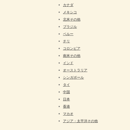
カナダ
メキシコ
北米その他
ブラジル
ペルー
チリ
コロンビア
南米その他
インド
オーストラリア
シンガポール
タイ
中国
日本
香港
マカオ
アジア・太平洋その他