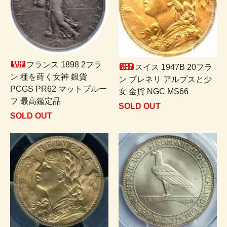
フランス 1898 2フラ
スイス 1947B 20フラ
ン 種を蒔く女神 銀貨
ン ブレネリ アルプスと少
PCGS PR62 マットプルー
女 金貨 NGC MS66
フ 最高鑑定品
SOLD OUT
SOLD OUT