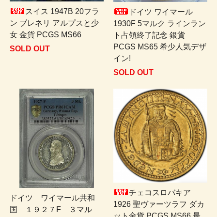
スイス 1947B 20フラ
ドイツ ワイマール
ン ブレネリ アルプスと少
1930F 5マルク ラインラン
女 金貨 PCGS MS66
ト占領終了記念 銀貨
PCGS MS65 希少人気デザ
SOLD OUT
イン!
SOLD OUT
チェコスロバキア
ドイツ ワイマール共和
1926 聖ヴァーツラフ ダカ
国 １９２７F ３マル
ット金貨 PCGS MS66 最