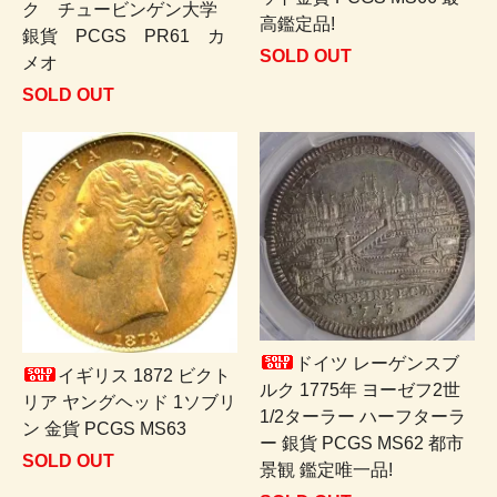
ク チュービンゲン大学
高鑑定品!
銀貨 PCGS PR61 カ
SOLD OUT
メオ
SOLD OUT
ドイツ レーゲンスブ
イギリス 1872 ビクト
ルク 1775年 ヨーゼフ2世
リア ヤングヘッド 1ソブリ
1/2ターラー ハーフターラ
ン 金貨 PCGS MS63
ー 銀貨 PCGS MS62 都市
SOLD OUT
景観 鑑定唯一品!