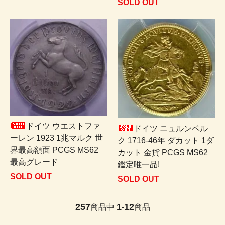
SOLD OUT
ドイツ ウエストファ
ドイツ ニュルンベル
ーレン 1923 1兆マルク 世
ク 1716-46年 ダカット 1ダ
界最高額面 PCGS MS62
カット 金貨 PCGS MS62
最高グレード
鑑定唯一品!
SOLD OUT
SOLD OUT
257
1
12
商品中
-
商品