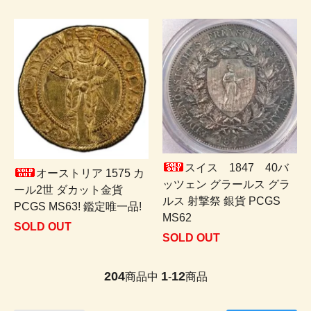
スイス 1847 40バ
オーストリア 1575 カ
ッツェン グラールス グラ
ール2世 ダカット金貨
ルス 射撃祭 銀貨 PCGS
PCGS MS63! 鑑定唯一品!
MS62
SOLD OUT
SOLD OUT
204
1
12
商品中
-
商品