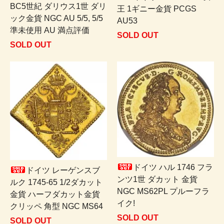
BC5世紀 ダリウス1世 ダリ
王 1ギニー金貨 PCGS
ック金貨 NGC AU 5/5, 5/5
AU53
準未使用 AU 満点評価
SOLD OUT
SOLD OUT
ドイツ ハル 1746 フラ
ドイツ レーゲンスブ
ンツ1世 ダカット 金貨
ルク 1745-65 1/2ダカット
NGC MS62PL プルーフラ
金貨 ハーフダカット金貨
イク!
クリッペ 角型 NGC MS64
SOLD OUT
SOLD OUT