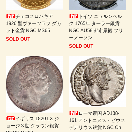
チェコスロバキア
ドイツ ニュルンベル
1926 聖ヴァーツラフ ダカ
ク 1765年 ターラー銀貨
ット金貨 NGC MS65
NGC AU58 都市景観 フリ
ーメーソン
SOLD OUT
SOLD OUT
ローマ帝国 AD138-
イギリス 1820 LX ジ
161 アントニヌス・ピウス
ョージ３世 クラウン銀貨
デナリウス銀貨 NGC Ch