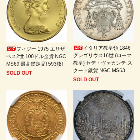
イタリア教皇領 1846
フィジー 1975 エリザ
グレゴリウス16世 (ローマ
ベス2世 100ドル金貨 NGC
教皇) セデ・ヴァカンテ ス
MS69 最高鑑定品! 593枚!
クード銀貨 NGC MS63
SOLD OUT
SOLD OUT