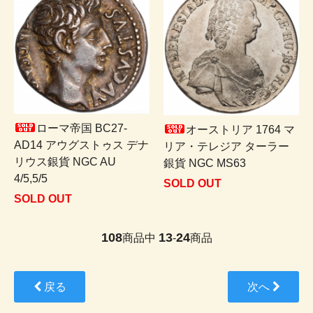
ローマ帝国 BC27-
オーストリア 1764 マ
AD14 アウグストゥス デナ
リア・テレジア ターラー
リウス銀貨 NGC AU
銀貨 NGC MS63
4/5,5/5
SOLD OUT
SOLD OUT
108
13
24
商品中
-
商品
戻る
次へ