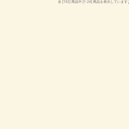
全 [192] 商品中 [1-24] 商品を表示しています