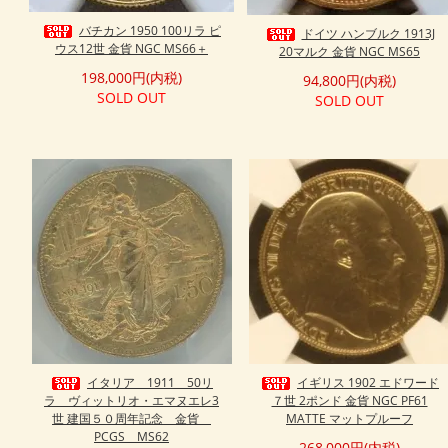
バチカン 1950 100リラ ピ
ドイツ ハンブルク 1913J
ウス12世 金貨 NGC MS66＋
20マルク 金貨 NGC MS65
198,000円(内税)
94,800円(内税)
SOLD OUT
SOLD OUT
イタリア 1911 50リ
イギリス 1902 エドワード
ラ ヴィットリオ・エマヌエレ3
７世 2ポンド 金貨 NGC PF61
世 建国５０周年記念 金貨
MATTE マットプルーフ
PCGS MS62
268,000円(内税)