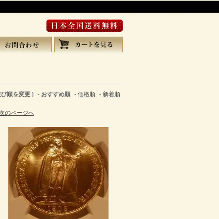
 並び順を変更 ]
-
おすすめ順
-
価格順
-
新着順
次のページへ