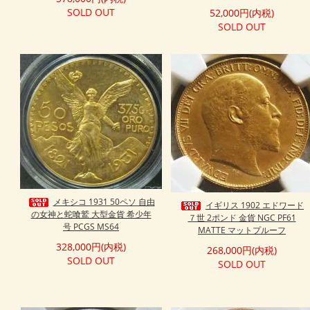
SOLD OUT
52,000円(内税)
SOLD OUT
メキシコ 1931 50ペソ 自由
イギリス 1902 エドワード
の女神と蛇喰鷲 大型金貨 希少年
７世 2ポンド 金貨 NGC PF61
号 PCGS MS64
MATTE マットプルーフ
328,000円(内税)
268,000円(内税)
SOLD OUT
SOLD OUT