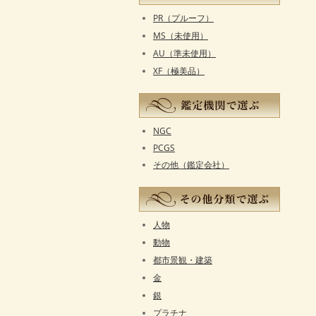
PR（プルーフ）
MS（未使用）
AU（準未使用）
XF（極美品）
NGC
PCGS
その他（鑑定会社）
人物
動物
都市景観・建築
金
銀
プラチナ