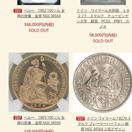
ペルー 1962 100ソル 女
ドイツ ワイマール共和国 １９
神の坐像 金貨 NGC MS64
２７F ３マルク チュービンゲ
ン大学 銀貨 PCGS PR61 カ
348,000円(内税)
メオ
SOLD OUT
98,000円(内税)
SOLD OUT
ペルー 1965 100ソル 女
ドイツ ワイマール 1927A 3
神の坐像 金貨 NGC MS66
マルク ブレーマーハーフェン 銀
貨 NGC MS64 人気デザイン
378,000円(内税)