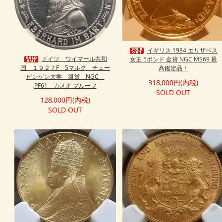
イギリス 1984 エリザベス
ドイツ ワイマール共和
女王 5ポンド 金貨 NGC MS69 最
国 １９２７F 5マルク チュー
高鑑定品！
ビンゲン大学 銀貨 NGC
318,000円(内税)
PF61 カメオ プルーフ
SOLD OUT
128,000円(内税)
SOLD OUT