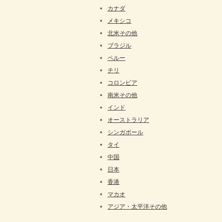
カナダ
メキシコ
北米その他
ブラジル
ペルー
チリ
コロンビア
南米その他
インド
オーストラリア
シンガポール
タイ
中国
日本
香港
マカオ
アジア・太平洋その他