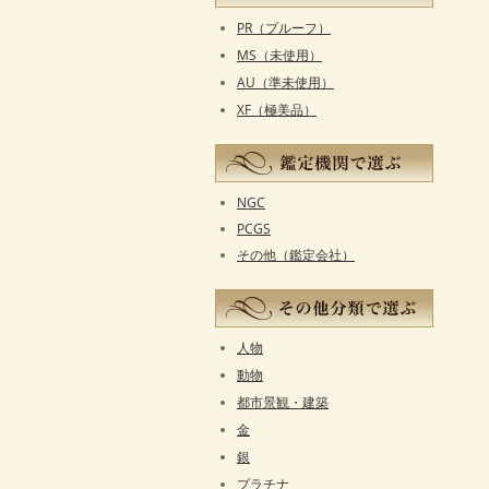
PR（プルーフ）
MS（未使用）
AU（準未使用）
XF（極美品）
NGC
PCGS
その他（鑑定会社）
人物
動物
都市景観・建築
金
銀
プラチナ