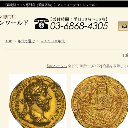
！｜【鑑定済コイン専門店（通販店舗）】アンティークコインワールド
TOP
>
年代で選ぶ
>
～１５００年代
[
前のページへ
全 [99] 商品中 [49-72] 商品を表示