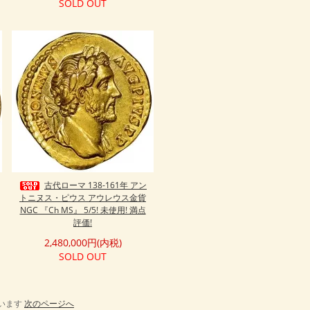
SOLD OUT
古代ローマ 138-161年 アン
トニヌス・ピウス アウレウス金貨
NGC 『Ch MS』 5/5! 未使用! 満点
評価!
2,480,000円(内税)
SOLD OUT
しています
次のページへ