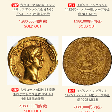
古代ローマ AD14-37 ティ
イギリス イングランド
ベリウス アウレウス金貨 NGC
1422-30 ヘンリー6世 ノーブル金
『AU』 5/5,3/5 準未使用!
貨 NGC MS61
1,980,000円(内税)
1,980,000円(内税)
SOLD OUT
SOLD OUT
古代ローマ AD54-68 皇帝
イギリス イングランド
ネロ アウレウス金貨 NGC AU
1422-30 ヘンリー6世 ノーブル金
4/5,5/5 準未使用!
貨 PCGS MS63!
2,080,000円(内税)
2,080,000円(内税)
SOLD OUT
SOLD OUT