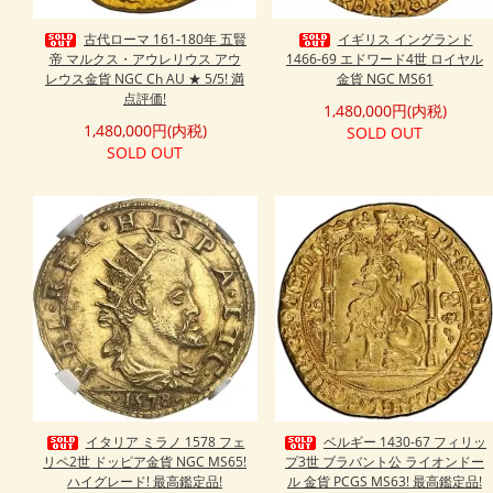
古代ローマ 161-180年 五賢
イギリス イングランド
帝 マルクス・アウレリウス アウ
1466-69 エドワード4世 ロイヤル
レウス金貨 NGC Ch AU ★ 5/5! 満
金貨 NGC MS61
点評価!
1,480,000円(内税)
1,480,000円(内税)
SOLD OUT
SOLD OUT
イタリア ミラノ 1578 フェ
ベルギー 1430-67 フィリッ
リペ2世 ドッピア金貨 NGC MS65!
プ3世 ブラバント公 ライオンドー
ハイグレード! 最高鑑定品!
ル 金貨 PCGS MS63! 最高鑑定品!