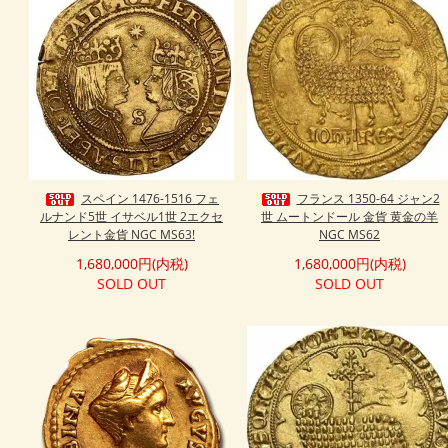
スペイン 1476-1516 フェ
フランス 1350-64 ジャン2
ルナンド5世 イサベル1世 2エクセ
世 ムートンドール 金貨 黄金の羊
レント金貨 NGC MS63!
NGC MS62
1,680,000円(内税)
1,680,000円(内税)
SOLD OUT
SOLD OUT