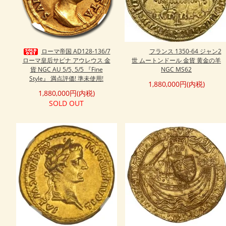
ローマ帝国 AD128-136/7
フランス 1350-64 ジャン2
ローマ皇后サビナ アウレウス 金
世 ムートンドール 金貨 黄金の羊
貨 NGC AU 5/5, 5/5 『Fine
NGC MS62
Style』 満点評価! 準未使用!
1,880,000円(内税)
1,880,000円(内税)
SOLD OUT