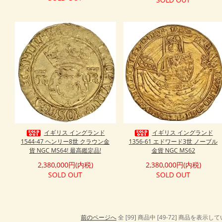
イギリス イングランド
イギリス イングランド
1544-47 ヘンリー8世 クラウン金
1356-61 エドワード3世 ノーブル
貨 NGC MS64! 最高鑑定品!
金貨 NGC MS62
2,380,000円(内税)
2,380,000円(内税)
SOLD OUT
SOLD OUT
前のページへ
全 [99] 商品中 [49-72] 商品を表示