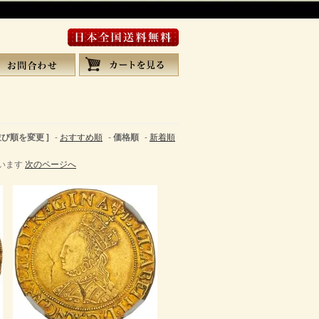
 並び順を変更 ]
-
おすすめ順
-
価格順
-
新着順
しています
次のページへ