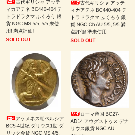
古代ギリシャ アッテ
古代ギリシャ アッテ
ィカアテネ BC440-404 テ
ィカアテネ BC440-404 テ
トラドラクマ ふくろう 銀
トラドラクマ ふくろう 銀
貨 NGC MS 5/5, 5/5 未使
貨 NGC Ch AU 5/5, 5/5 満
用! 満点評価!
点評価! 準未使用
SOLD OUT
SOLD OUT
ローマ帝国 BC27-
アケメネス朝ペルシア
AD14 アウグストゥス デナ
BC5-4世紀 ダリウス1世 ダ
リウス銀貨 NGC AU
リック金貨 NGC MS 4/5,