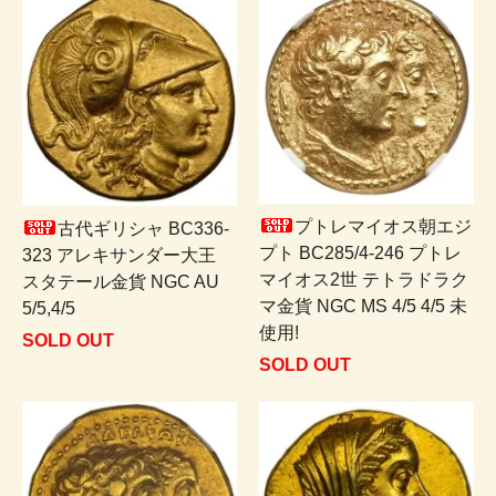
プトレマイオス朝エジ
古代ギリシャ BC336-
プト BC285/4-246 プトレ
323 アレキサンダー大王
マイオス2世 テトラドラク
スタテール金貨 NGC AU
マ金貨 NGC MS 4/5 4/5 未
5/5,4/5
使用!
SOLD OUT
SOLD OUT