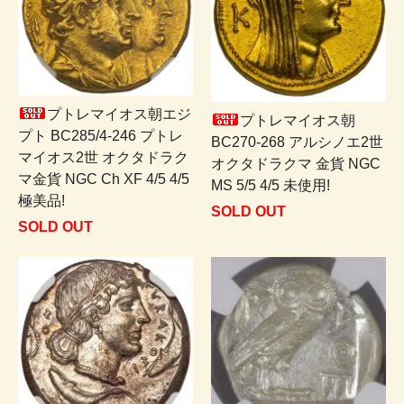
プトレマイオス朝エジ
プトレマイオス朝
プト BC285/4-246 プトレ
BC270-268 アルシノエ2世
マイオス2世 オクタドラク
オクタドラクマ 金貨 NGC
マ金貨 NGC Ch XF 4/5 4/5
MS 5/5 4/5 未使用!
極美品!
SOLD OUT
SOLD OUT