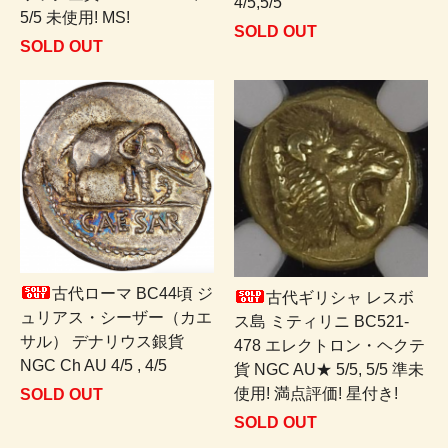
4/5,5/5
5/5 未使用! MS!
SOLD OUT
SOLD OUT
古代ローマ BC44頃 ジ
古代ギリシャ レスボ
ュリアス・シーザー（カエ
ス島 ミティリニ BC521-
サル） デナリウス銀貨
478 エレクトロン・ヘクテ
NGC Ch AU 4/5 , 4/5
貨 NGC AU★ 5/5, 5/5 準未
使用! 満点評価! 星付き!
SOLD OUT
SOLD OUT