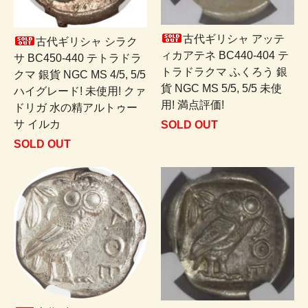
古代ギリシャ アッテ
古代ギリシャ シラク
ィカアテネ BC440-404 テ
サ BC450-440 テトラドラ
トラドラクマ ふくろう 銀
クマ 銀貨 NGC MS 4/5, 5/5
貨 NGC MS 5/5, 5/5 未使
ハイグレード! 未使用! クァ
用! 満点評価!
ドリガ 水の精アルトゥー
サ イルカ
SOLD OUT
SOLD OUT