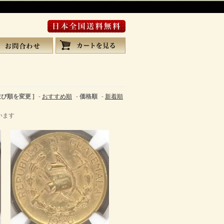
 並び順を変更 ]
-
おすすめ順
-
価格順
-
新着順
ています