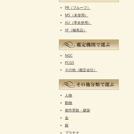
PR（プルーフ）
MS（未使用）
AU（準未使用）
XF（極美品）
NGC
PCGS
その他（鑑定会社）
人物
動物
都市景観・建築
金
銀
プラチナ