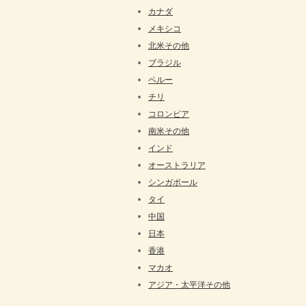
カナダ
メキシコ
北米その他
ブラジル
ペルー
チリ
コロンビア
南米その他
インド
オーストラリア
シンガポール
タイ
中国
日本
香港
マカオ
アジア・太平洋その他