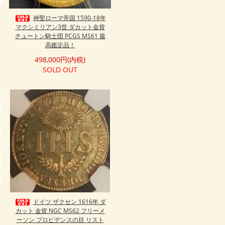
神聖ローマ帝国 1590-18年
マクシミリアン3世 ダカット金貨
チュートン騎士団 PCGS MS61 最
高鑑定品！
498,000円(内税)
SOLD OUT
ドイツ ザクセン 1616年 ダ
カット 金貨 NGC MS62 フリーメ
ーソン プロビデンスの目 リスト