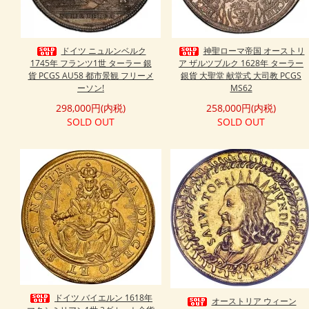
ドイツ ニュルンベルク
神聖ローマ帝国 オーストリ
1745年 フランツ1世 ターラー 銀
ア ザルツブルク 1628年 ターラー
貨 PCGS AU58 都市景観 フリーメ
銀貨 大聖堂 献堂式 大司教 PCGS
ーソン!
MS62
298,000円(内税)
258,000円(内税)
SOLD OUT
SOLD OUT
ドイツ バイエルン 1618年
オーストリア ウィーン