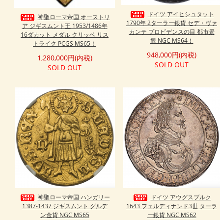
ドイツ アイヒシュタット
神聖ローマ帝国 オーストリ
1790年 2ターラー銀貨 セデ・ヴァ
ア ジギスムント王 1953/1486年
カンテ プロビデンスの目 都市景
16ダカット メダル クリッペ リス
観 NGC MS64！
トライク PCGS MS65！
948,000円(内税)
1,280,000円(内税)
SOLD OUT
SOLD OUT
神聖ローマ帝国 ハンガリー
ドイツ アウグスブルク
1387-1437 ジギスムント グルデ
1643 フェルディナンド3世 ターラ
ン金貨 NGC MS65
ー銀貨 NGC MS62