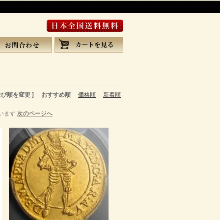
 並び順を変更 ]
-
おすすめ順
-
価格順
-
新着順
しています
次のページへ