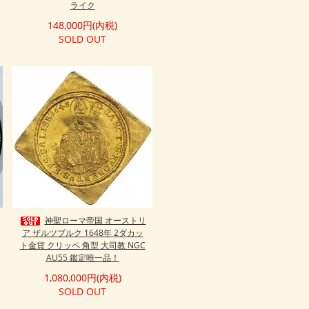
ライク
148,000円(内税)
SOLD OUT
神聖ローマ帝国 オーストリ
ア ザルツブルク 1648年 2ダカッ
ト金貨 クリッペ 角型 大司教 NGC
AU55 鑑定唯一品！
1,080,000円(内税)
SOLD OUT