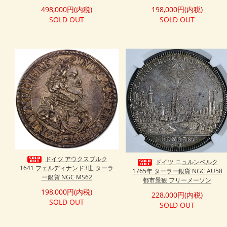
498,000円(内税)
198,000円(内税)
SOLD OUT
SOLD OUT
ドイツ アウクスブルク
ドイツ ニュルンベルク
1641 フェルディナンド3世 ターラ
1765年 ターラー銀貨 NGC AU58
ー銀貨 NGC MS62
都市景観 フリーメーソン
198,000円(内税)
228,000円(内税)
SOLD OUT
SOLD OUT