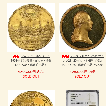
ドイツ ニュルンベルク
オーストリア 1806年 フラ
1698年 都市景観 4ダカット金貨
ンツ2世 20ダカット相当 メダル
NGC AU55 鑑定唯一品！
PCGS SP62! 鑑定唯一品! 69.68g!
4,800,000円(内税)
4,200,000円(内税)
SOLD OUT
SOLD OUT