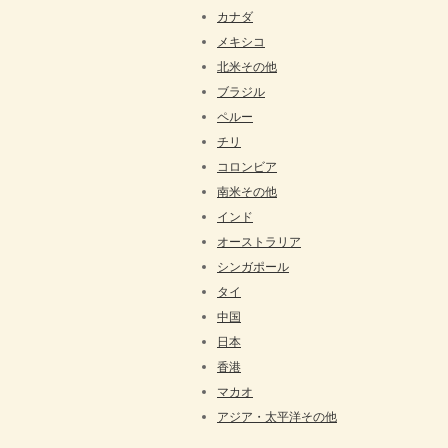
カナダ
メキシコ
北米その他
ブラジル
ペルー
チリ
コロンビア
南米その他
インド
オーストラリア
シンガポール
タイ
中国
日本
香港
マカオ
アジア・太平洋その他