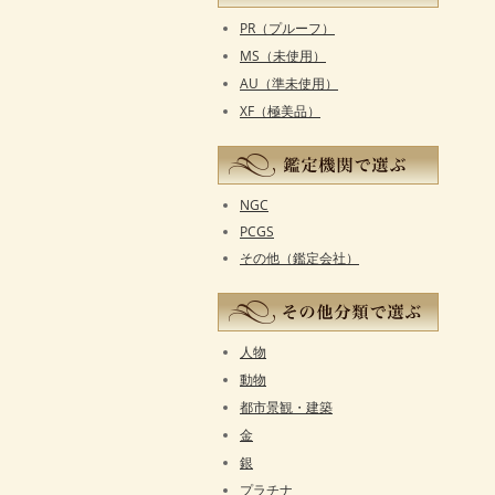
PR（プルーフ）
MS（未使用）
AU（準未使用）
XF（極美品）
NGC
PCGS
その他（鑑定会社）
人物
動物
都市景観・建築
金
銀
プラチナ