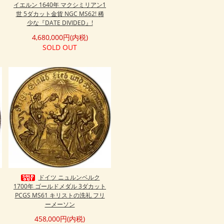
イエルン 1640年 マクシミリアン1
世 5ダカット金貨 NGC MS62! 稀
少な『DATE DIVIDED』!
4,680,000円(内税)
SOLD OUT
ドイツ ニュルンベルク
1700年 ゴールドメダル 3ダカット
PCGS MS61 キリストの洗礼 フリ
ーメーソン
458,000円(内税)