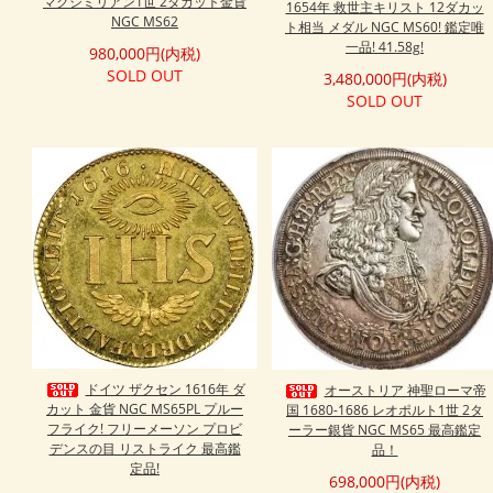
マクシミリアン1世 2ダカット金貨
1654年 救世主キリスト 12ダカッ
NGC MS62
ト相当 メダル NGC MS60! 鑑定唯
一品! 41.58g!
980,000円(内税)
SOLD OUT
3,480,000円(内税)
SOLD OUT
ドイツ ザクセン 1616年 ダ
オーストリア 神聖ローマ帝
カット 金貨 NGC MS65PL プルー
国 1680-1686 レオポルト1世 2タ
フライク! フリーメーソン プロビ
ーラー銀貨 NGC MS65 最高鑑定
デンスの目 リストライク 最高鑑
品！
定品!
698,000円(内税)