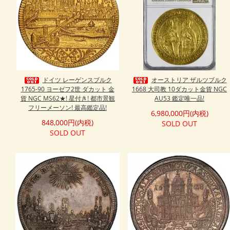
ドイツ レーゲンスブルク
オーストリア ザルツブルク
1765-90 ヨーゼフ2世 ダカット 金
1668 大司教 10ダカット金貨 NGC
貨 NGC MS62★! 星付き! 都市景観
AU53 鑑定唯一品!
フリーメーソン! 最高鑑定品!
6,980,000円(内税)
848,000円(内税)
SOLD OUT
SOLD OUT