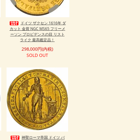
ドイツ ザクセン 1616年 ダ
カット 金貨 NGC MS65 フリーメ
ーソン プロビデンスの目 リスト
ライク 最高鑑定品！
298,000円(内税)
SOLD OUT
神聖ローマ帝国 ドイツ バ