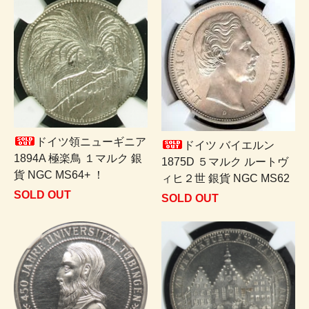
ドイツ領ニューギニア
ドイツ バイエルン
1894A 極楽鳥 １マルク 銀
1875D ５マルク ルートヴ
貨 NGC MS64+ ！
ィヒ２世 銀貨 NGC MS62
SOLD OUT
SOLD OUT