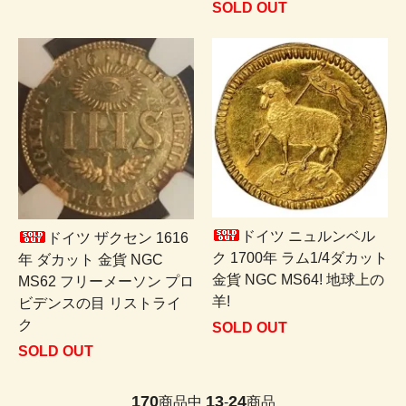
SOLD OUT
ドイツ ニュルンベル
ドイツ ザクセン 1616
ク 1700年 ラム1/4ダカット
年 ダカット 金貨 NGC
金貨 NGC MS64! 地球上の
MS62 フリーメーソン プロ
羊!
ビデンスの目 リストライ
ク
SOLD OUT
SOLD OUT
170
13
24
商品中
-
商品