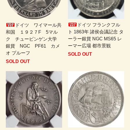
ドイツ フランクフル
ドイツ ワイマール共
ト 1863年 諸侯会議記念 タ
和国 １９２７F 5マル
ーラー銀貨 NGC MS65 レ
ク チュービンゲン大学
ーマー広場 都市景観
銀貨 NGC PF61 カメ
オ プルーフ
SOLD OUT
SOLD OUT