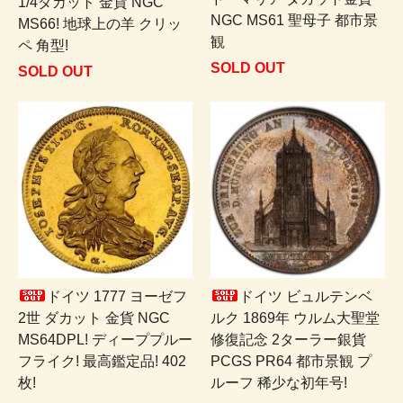
1/4ダカット 金貨 NGC
NGC MS61 聖母子 都市景
MS66! 地球上の羊 クリッ
観
ペ 角型!
SOLD OUT
SOLD OUT
ドイツ 1777 ヨーゼフ
ドイツ ビュルテンベ
2世 ダカット 金貨 NGC
ルク 1869年 ウルム大聖堂
MS64DPL! ディーププルー
修復記念 2ターラー銀貨
フライク! 最高鑑定品! 402
PCGS PR64 都市景観 プ
枚!
ルーフ 稀少な初年号!