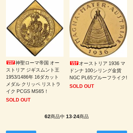
神聖ローマ帝国 オー
オーストリア 1936 マ
ストリア ジギスムント王
ドンナ 100シリング金貨
1953/1486年 16ダカット
NGC PL65プルーフライク!
メダル クリッペ リストラ
SOLD OUT
イク PCGS MS65！
SOLD OUT
62
13
24
商品中
-
商品