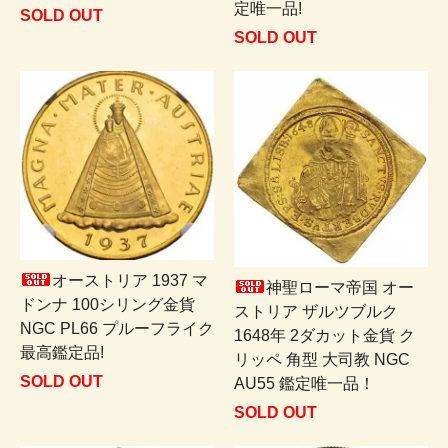
定唯一品!
SOLD OUT
SOLD OUT
オーストリア 1937 マ
神聖ローマ帝国 オー
ドンナ 100シリング金貨
ストリア ザルツブルク
NGC PL66 プルーフライク
1648年 2ダカット金貨 ク
最高鑑定品!
リッペ 角型 大司教 NGC
SOLD OUT
AU55 鑑定唯一品！
SOLD OUT