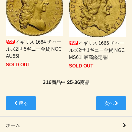
イギリス 1684 チャー
イギリス 1666 チャー
ルズ2世 5ギニー金貨 NGC
ルズ2世 1ギニー金貨 NGC
AU55!
MS61! 最高鑑定品!
SOLD OUT
SOLD OUT
316
25
36
商品中
-
商品
戻る
次へ
ホーム